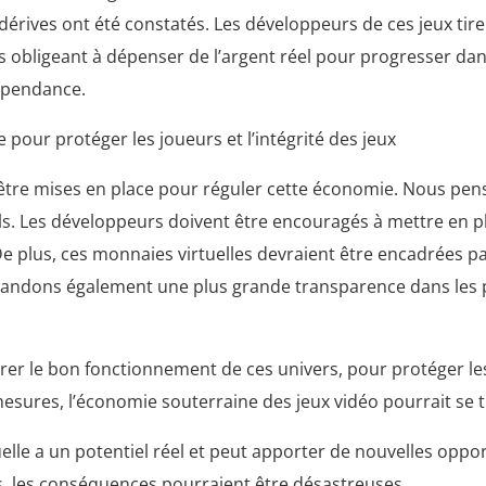
dérives ont été constatés. Les développeurs de ces jeux tir
les obligeant à dépenser de l’argent réel pour progresser da
dépendance.
pour protéger les joueurs et l’intégrité des jeux
 être mises en place pour réguler cette économie. Nous penso
uels. Les développeurs doivent être encouragés à mettre en pl
 plus, ces monnaies virtuelles devraient être encadrées par d
mandons également une plus grande transparence dans les pol
rer le bon fonctionnement de ces univers, pour protéger le
 mesures, l’économie souterraine des jeux vidéo pourrait se
tuelle a un potentiel réel et peut apporter de nouvelles op
, les conséquences pourraient être désastreuses.