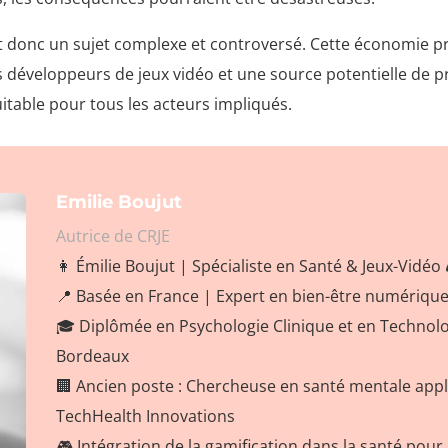
t donc un sujet complexe et controversé. Cette économie p
les développeurs de jeux vidéo et une source potentielle de 
uitable pour tous les acteurs impliqués.
Emilie Boujut
Autrice de CRJE
👩 Émilie Boujut | Spécialiste en Santé & Jeux-Vidéo 
📍 Basée en France | Expert en bien-être numérique
🎓 Diplômée en Psychologie Clinique et en Technolog
Bordeaux
🏢 Ancien poste : Chercheuse en santé mentale app
TechHealth Innovations
🎮 Intégration de la gamification dans la santé pour 